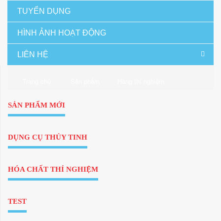
TUYỂN DỤNG
HÌNH ẢNH HOẠT ĐỘNG
LIÊN HỆ
Trang chủ
Sản phẩm
Hàng thí nghiệm
SẢN PHẨM MỚI
DỤNG CỤ THỦY TINH
HÓA CHẤT THÍ NGHIỆM
TEST