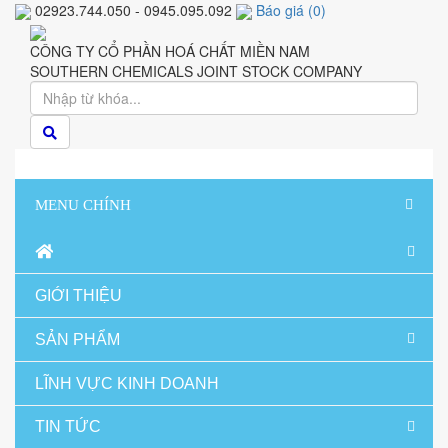
02923.744.050 - 0945.095.092
Báo giá
(
0
)
CÔNG TY CỔ PHẦN HOÁ CHẤT MIỀN NAM
SOUTHERN CHEMICALS JOINT STOCK COMPANY
MENU CHÍNH
GIỚI THIỆU
SẢN PHẨM
LĨNH VỰC KINH DOANH
TIN TỨC