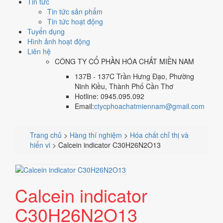
Tin tức
Tin tức sản phẩm
Tin tức hoạt động
Tuyển dụng
Hình ảnh hoạt động
Liên hệ
CÔNG TY CỔ PHẦN HÓA CHẤT MIỀN NAM
137B - 137C Trần Hưng Đạo, Phường
Ninh Kiều, Thành Phố Cần Thơ
Hotline: 0945.095.092
Email:
ctycphoachatmiennam@gmail.com
Trang chủ
>
Hàng thí nghiệm
>
Hóa chất chỉ thị và
hiển vi
>
Calcein indicator C30H26N2O13
Calcein indicator
C30H26N2O13