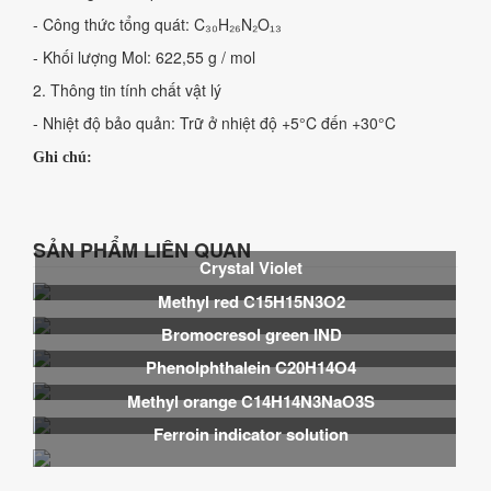
- Công thức tổng quát: C₃₀H₂₆N₂O₁₃
- Khối lượng Mol: 622,55 g / mol
2. Thông tin tính chất vật lý
- Nhiệt độ bảo quản: Trữ ở nhiệt độ +5°C đến +30°C
Ghi chú:
SẢN PHẨM LIÊN QUAN
Crystal Violet
Methyl red C15H15N3O2
Bromocresol green IND
Phenolphthalein C20H14O4
Methyl orange C14H14N3NaO3S
Ferroin indicator solution