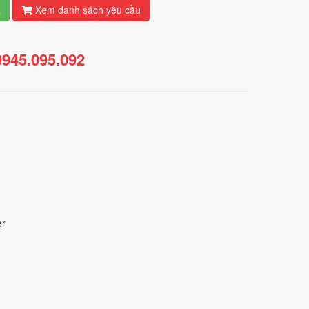
á
Xem danh sách yêu cầu
0945.095.092
er