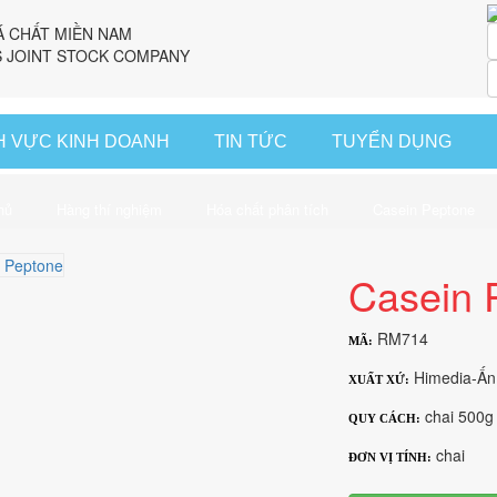
Á CHẤT MIỀN NAM
 JOINT STOCK COMPANY
H VỰC KINH DOANH
TIN TỨC
TUYỂN DỤNG
hủ
Hàng thí nghiệm
Hóa chất phân tích
Casein Peptone
Casein 
RM714
MÃ:
Himedia-Ấn
XUẤT XỨ:
chai 500g
QUY CÁCH:
chai
ĐƠN VỊ TÍNH: