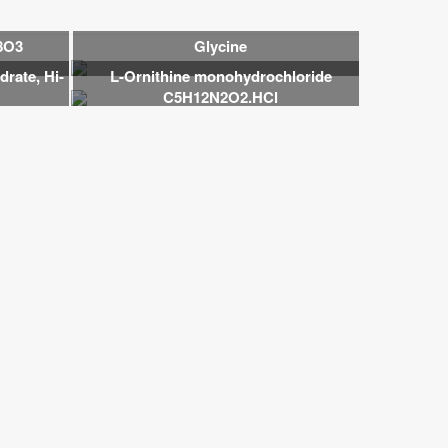
8O3
Glycine
drate, Hi-
L-Ornithine monohydrochloride
C5H12N2O2.HCl