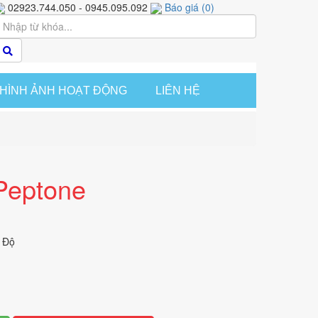
02923.744.050 - 0945.095.092
Báo giá
(
0
)
HÌNH ẢNH HOẠT ĐỘNG
LIÊN HỆ
Peptone
 Độ