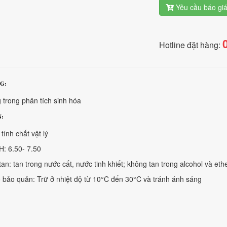
Yêu cầu báo gi
Hotline đặt hàng:
G:
 trong phân tích sinh hóa
N:
tính chất vật lý
pH: 6.50- 7.50
tan: tan trong nước cất, nước tinh khiết; không tan trong alcohol và eth
ộ bảo quản: Trữ ở nhiệt độ từ 10°C đến 30°C và tránh ánh sáng