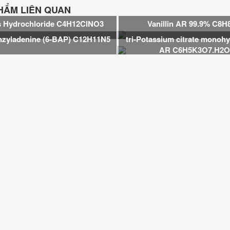
HẨM LIÊN QUAN
s Hydrochloride C4H12ClNO3
Vanillin AR 99.9% C8H
nzyladenine (6-BAP) C12H11N5
tri-Potassium citrate monohy
AR C6H5K3O7.H2O