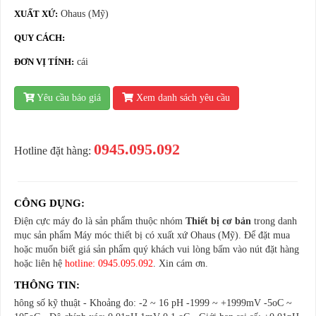
XUẤT XỨ:
Ohaus (Mỹ)
QUY CÁCH:
ĐƠN VỊ TÍNH:
cái
Yêu cầu báo giá
Xem danh sách yêu cầu
0945.095.092
Hotline đặt hàng:
CÔNG DỤNG:
Điện cực máy đo là sản phẩm thuộc nhóm
Thiết bị cơ bản
trong danh
mục sản phẩm Máy móc thiết bị có xuất xứ Ohaus (Mỹ). Để đặt mua
hoặc muốn biết giá sản phẩm quý khách vui lòng bấm vào nút đặt hàng
hoặc liên hệ
hotline: 0945.095.092
. Xin cám ơn.
THÔNG TIN:
hông số kỹ thuật - Khoảng đo: -2 ~ 16 pH -1999 ~ +1999mV -5oC ~