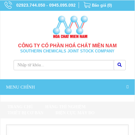
02923.744.050 - 0945.095.092
Báo giá
(
0
)
CÔNG TY CỔ PHẦN HOÁ CHẤT MIỀN NAM
SOUTHERN CHEMICALS JOINT STOCK COMPANY
MENU CHÍNH
TRANG CHỦ
HÀNG THÍ NGHIỆM
THIẾT BỊ CƠ BẢN
ĐIỆN CỰC MÁY ĐO