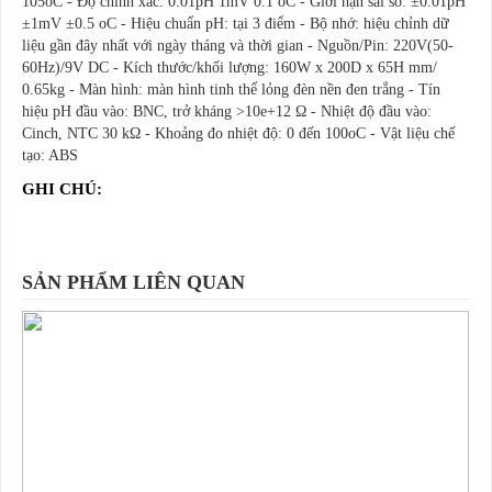
105oC - Độ chính xác: 0.01pH 1mV 0.1 oC - Giới hạn sai số: ±0.01pH
±1mV ±0.5 oC - Hiệu chuẩn pH: tại 3 điểm - Bộ nhớ: hiệu chỉnh dữ
liệu gần đây nhất với ngày tháng và thời gian - Nguồn/Pin: 220V(50-
60Hz)/9V DC - Kích thước/khối lượng: 160W x 200D x 65H mm/
0.65kg - Màn hình: màn hình tinh thể lỏng đèn nền đen trắng - Tín
hiệu pH đầu vào: BNC, trở kháng >10e+12 Ω - Nhiệt độ đầu vào:
Cinch, NTC 30 kΩ - Khoảng đo nhiệt độ: 0 đến 100oC - Vật liệu chế
tạo: ABS
GHI CHÚ:
SẢN PHẨM LIÊN QUAN