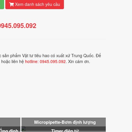
á
Xem danh sách yêu cầu
0945.095.092
 sản phẩm Vật tư tiêu hao có xuất xứ Trung Quốc. Để
 hoặc liên hệ
hotline: 0945.095.092
. Xin cám ơn.
Micropipette-Bơm định lượng
(Ống định
Timer điện tử