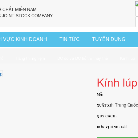
Á CHẤT MIỀN NAM
 JOINT STOCK COMPANY
H VỰC KINH DOANH
TIN TỨC
TUYỂN DỤNG
hủ
Hàng thí nghiệm
DC đo và DC hỗ trợ thay thế
Kính lúp
Kính lúp
MÃ:
Trung Quốc
XUẤT XỨ:
QUY CÁCH:
cái
ĐƠN VỊ TÍNH: