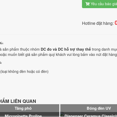
Yêu cầu báo gi
Hotline đặt hàng:
G:
 là sản phẩm thuộc nhóm
DC đo và DC hỗ trợ thay thế
trong danh mục
oặc muốn biết giá sản phẩm quý khách vui lòng bấm vào nút đặt hàng
N:
(loại không đèn hoặc có đèn)
HẨM LIÊN QUAN
Tăng phô
Bóng đèn UV
Micropipette Proline
Dispenser Ceramus Classic