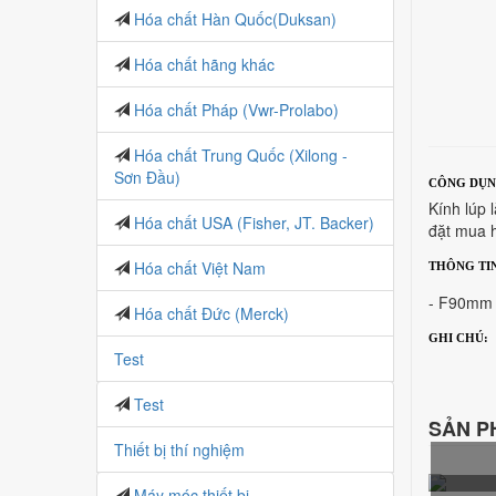
Hóa chất Hàn Quốc(Duksan)
Hóa chất hãng khác
Hóa chất Pháp (Vwr-Prolabo)
Hóa chất Trung Quốc (Xilong -
Sơn Đầu)
CÔNG DỤN
Kính lúp
Hóa chất USA (Fisher, JT. Backer)
đặt mua h
Hóa chất Việt Nam
THÔNG TI
- F90mm 
Hóa chất Đức (Merck)
GHI CHÚ:
Test
Test
SẢN P
Thiết bị thí nghiệm
Máy móc thiết bị