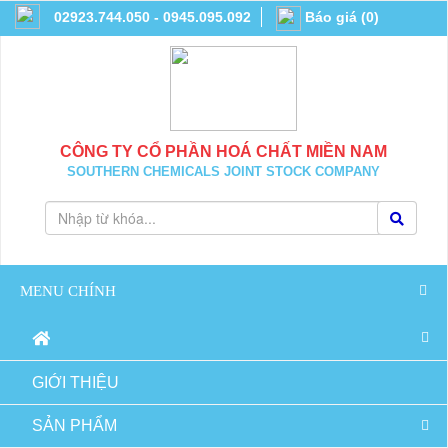
02923.744.050 - 0945.095.092
Báo giá
(
0
)
CÔNG TY CỔ PHẦN HOÁ CHẤT MIỀN NAM
SOUTHERN CHEMICALS JOINT STOCK COMPANY
MENU CHÍNH
GIỚI THIỆU
SẢN PHẨM