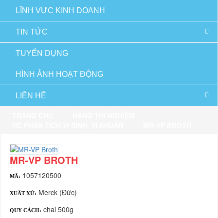
LĨNH VỰC KINH DOANH
TIN TỨC
TUYỂN DỤNG
HÌNH ẢNH HOẠT ĐỘNG
LIÊN HỆ
TRANG CHỦ
HÀNG THÍ NGHIỆM
HC PHÂN TÍCH VI SINH, VI KHUẨN
MR-VP BROTH
MR-VP BROTH
1057120500
MÃ:
Merck (Đức)
XUẤT XỨ:
chai 500g
QUY CÁCH: