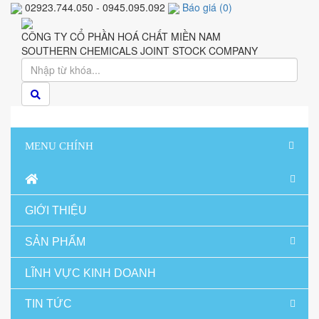
02923.744.050 - 0945.095.092
Báo giá
(
0
)
CÔNG TY CỔ PHẦN HOÁ CHẤT MIỀN NAM
SOUTHERN CHEMICALS JOINT STOCK COMPANY
MENU CHÍNH
GIỚI THIỆU
SẢN PHẨM
LĨNH VỰC KINH DOANH
TIN TỨC