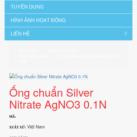
TUYỂN DỤNG
HÌNH ẢNH HOẠT ĐỘNG
LIÊN HỆ
Trang chủ
Hàng thí nghiệm
Dung dịch chuẩn
Ống chuẩn Silver Nitrate AgNO3
0.1N
Ống chuẩn Silver
Nitrate AgNO3 0.1N
MÃ:
Việt Nam
XUẤT XỨ: