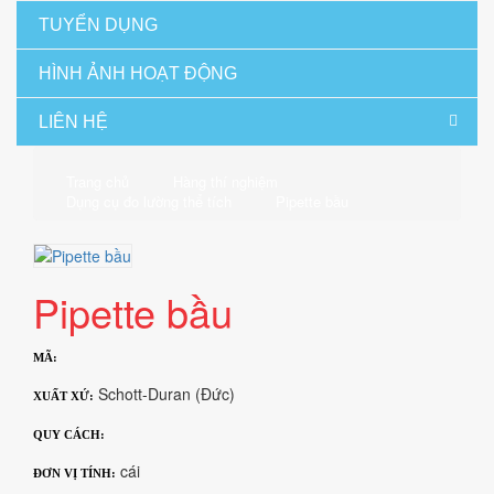
TUYỂN DỤNG
HÌNH ẢNH HOẠT ĐỘNG
LIÊN HỆ
Trang chủ
Hàng thí nghiệm
Dụng cụ đo lường thể tích
Pipette bầu
Pipette bầu
MÃ:
Schott-Duran (Đức)
XUẤT XỨ:
QUY CÁCH:
cái
ĐƠN VỊ TÍNH: