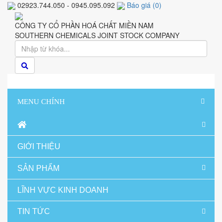
02923.744.050 - 0945.095.092
Báo giá
(
0
)
CÔNG TY CỔ PHẦN HOÁ CHẤT MIỀN NAM
SOUTHERN CHEMICALS JOINT STOCK COMPANY
MENU CHÍNH
GIỚI THIỆU
SẢN PHẨM
LĨNH VỰC KINH DOANH
TIN TỨC