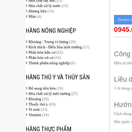
Hóa chất tẩy rửa
(25)
Hóa chất xử lý nước
(33)
Hương liệu
(14)
Màu
(4)
Hotline 
0945.
HÀNG NÔNG NGHIỆP
Khoáng - Trung vi lượng
(20)
Kích thích - Điều hòa sinh trưởng
(11)
Phân bón hữu cơ
(23)
Công 
Phân bón vô cơ
(10)
Thành phẩm nông nghiệp
(6)
Điều trị n
HÀNG THÚ Y VÀ THỦY SẢN
Liều 
Bổ sung tiêu hóa
(19)
1 lít dùng 
Hóa chất xử lý môi trường
(27)
Khoáng
(16)
Hướng
Thuốc thú y
(43)
Vi sinh
(23)
Cách dùng:
Vitamin
(14)
Bảo quản: n
HÀNG THỰC PHẨM