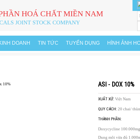
 PHẦN HOÁ CHẤT MIỀN NAM
CALS JOINT STOCK COMPANY
 KINH DOANH
TIN TỨC
TUYỂN DỤNG
HÌNH ẢNH H
hủ
Hàng thú y và thủy sản
Thuốc thú y
Asi - Dox 10%
ASI - DOX 10%
XUẤT XỨ:
Việt Nam
QUY CÁCH:
20 chai/ thù
THÀNH PHẦN:
Doxycycline 100.000m
Dung môi vừa đủ 1.000