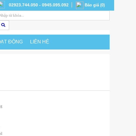
02923.744.050 - 0945.095.092
Báo giá
(
0
)
OẠT ĐỘNG
LIÊN HỆ
ng
g
ml