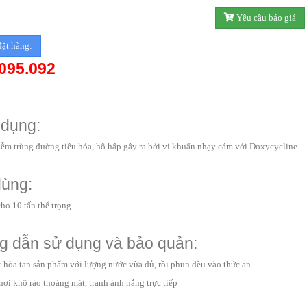
Yêu cầu báo giá
đặt hàng:
095.092
dụng:
hiễm trùng đường tiêu hóa, hô hấp gây ra bởi vi khuẩn nhạy cảm với Doxycycline
dùng:
cho 10 tấn thể trọng.
 dẫn sử dụng và bảo quản:
 hòa tan sản phẩm với lượng nước vừa đủ, rồi phun đều vào thức ăn.
ơi khô ráo thoáng mát, tranh ánh nắng trực tiếp