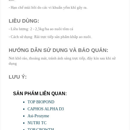
- Hạn chế mùi hôi do các vi khuẩn yếm khí gây ra.
LIỀU DÙNG:
- Liều lượng: 2 - 2,5kg/ha ao nuôi tôm cá
- Cách sử dụng: Rải trực tiếp sản phẩm khắp ao nuôi.
HƯỚNG DẪN SỬ DỤNG VÀ BẢO QUẢN:
Nơi khô ráo, thoáng mát, tránh ánh sáng trực tiếp, đậy kín sau khi sử
dụng
LƯU Ý:
SẢN PHẨM LIÊN QUAN:
TOP BIOPOND
CAPHOS ALPHA D3
Asi-Prozyme
NUTRI TC
TOP GROWTH