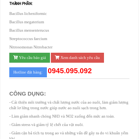
THÀNH PHẦN:
Bacillus licheniformic
Bacillus megaterium
Bacillus mensenterucus
Streptococcus faecium
Nitrosomonas Nitrobacter
Yêu cầu báo giá
Xem danh sách yêu cầu
0945.095.092
Hotline đặt hàng:
CÔNG DỤNG:
- Cải thiện môi trường và chất lượng nước của ao nuôi, làm giảm lượng
chất lơ lửng trong nước giúp nước ao nuôi sạch trong hơn.
- Làm giảm nhanh chóng NH3 và NO2 xuống đến mức an toàn.
- Giảm stress và giảm tỷ lệ chết của vật nuôi.
- Giảm cặn bả tích tụ trong ao và những vấn đề gây ra do vi khuẩn yếm
khí.