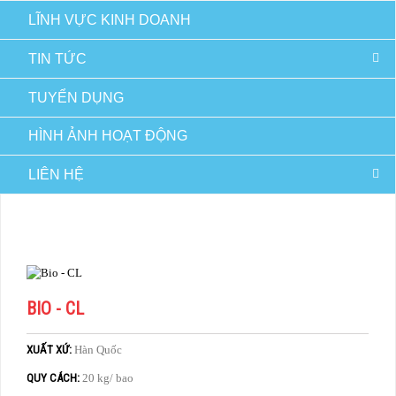
LĨNH VỰC KINH DOANH
TIN TỨC
TUYỂN DỤNG
HÌNH ẢNH HOẠT ĐỘNG
LIÊN HỆ
TRANG CHỦ
HÀNG THÚ Y VÀ THỦY SẢN
VI SINH
BIO - CL
BIO - CL
XUẤT XỨ:
Hàn Quốc
QUY CÁCH:
20 kg/ bao