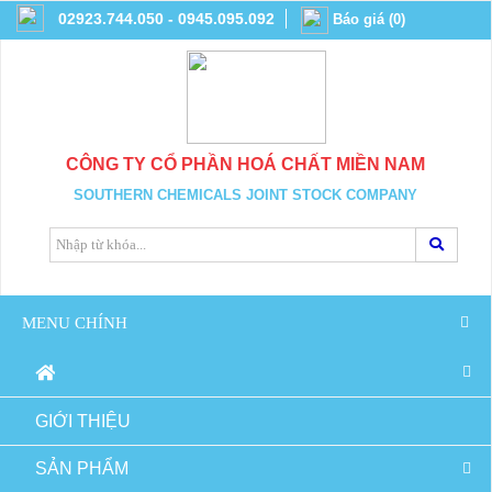
02923.744.050 - 0945.095.092
Báo giá
(
0
)
CÔNG TY CỔ PHẦN HOÁ CHẤT MIỀN NAM
SOUTHERN CHEMICALS JOINT STOCK COMPANY
MENU CHÍNH
GIỚI THIỆU
SẢN PHẨM