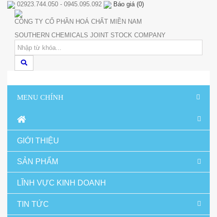
02923.744.050 - 0945.095.092
Báo giá
(
0
)
CÔNG TY CỔ PHẦN HOÁ CHẤT MIỀN NAM
SOUTHERN CHEMICALS JOINT STOCK COMPANY
MENU CHÍNH
GIỚI THIỆU
SẢN PHẨM
LĨNH VỰC KINH DOANH
TIN TỨC