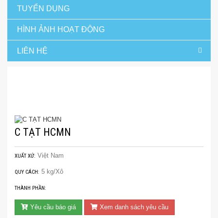
TUYỂN DỤNG
HÌNH ẢNH HOẠT ĐỘNG
LIÊN HỆ
Trang chủ
Hàng thú y và thủy sản
Thuốc thú y
C TẠT HCMN
C TẠT HCMN
Việt Nam
XUẤT XỨ:
5 kg/Xô
QUY CÁCH:
THÀNH PHẦN:
Yêu cầu báo giá
Xem danh sách yêu cầu