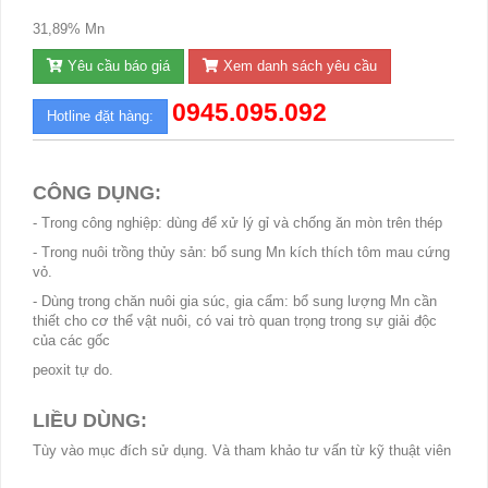
31,89% Mn
Yêu cầu báo giá
Xem danh sách yêu cầu
0945.095.092
Hotline đặt hàng:
CÔNG DỤNG:
- Trong công nghiệp: dùng để xử lý gỉ và chống ăn mòn trên thép
- Trong nuôi trồng thủy sản: bổ sung Mn kích thích tôm mau cứng
vỏ.
- Dùng trong chăn nuôi gia súc, gia cẩm: bổ sung lượng Mn cần
thiết cho cơ thể vật nuôi, có vai trò quan trọng trong sự giải độc
của các gốc
peoxit tự do.
LIỀU DÙNG:
Tùy vào mục đích sử dụng. Và tham khảo tư vấn từ kỹ thuật viên