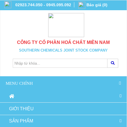
02923.744.050 - 0945.095.092
Báo giá
(
0
)
CÔNG TY CỔ PHẦN HOÁ CHẤT MIỀN NAM
SOUTHERN CHEMICALS JOINT STOCK COMPANY
MENU CHÍNH
GIỚI THIỆU
SẢN PHẨM