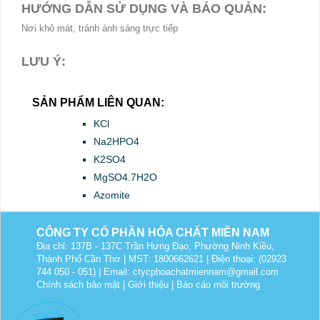
HƯỚNG DẪN SỬ DỤNG VÀ BẢO QUẢN:
Nơi khô mát, tránh ánh sáng trực tiếp
LƯU Ý:
SẢN PHẨM LIÊN QUAN:
KCl
Na2HPO4
K2SO4
MgSO4.7H2O
Azomite
CÔNG TY CỔ PHẦN HÓA CHẤT MIỀN NAM
Địa chỉ: 137B - 137C Trần Hưng Đạo, Phường Ninh Kiều,
Thành Phố Cần Thơ | MST: 1800662621 | Điện thoại: (02923
744 050 - 051) | Email: ctycphoachatmiennam@gmail.com
Chính sách bảo mật
|
Giới thiệu
|
Báo cáo môi trường