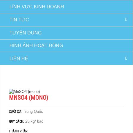
LĨNH VỰC KINH DOANH
TIN TỨC
TUYỂN DỤNG
HÌNH ẢNH HOẠT ĐỘNG
LIÊN HỆ
TRANG CHỦ
HÀNG THÚ Y VÀ THỦY SẢN
KHOÁNG
MNSO4 (MONO)
MNSO4 (MONO)
Trung Quốc
XUẤT XỨ:
25 kg/ bao
QUY CÁCH:
THÀNH PHẦN: