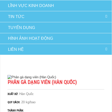
LĨNH VỰC KINH DOANH
TIN TỨC
TUYỂN DỤNG
HÌNH ẢNH HOẠT ĐỘNG
LIÊN HỆ
TRANG CHỦ
HÀNG NÔNG NGHIỆP
PHÂN BÓN HỮU CƠ
PHÂN GÀ DẠNG VIÊN (HÀN QUỐC)
PHÂN GÀ DẠNG VIÊN (HÀN QUỐC)
Hàn Quốc
XUẤT XỨ:
20 kg/bao
QUY CÁCH:
THÀNH PHẦN: