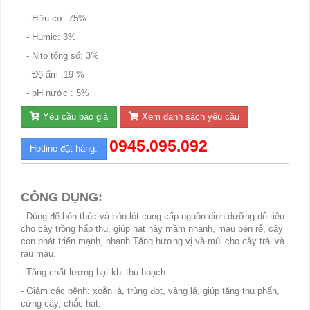
- Hữu cơ: 75%
- Humic: 3%
- Nito tổng số: 3%
- Độ ẩm :19 %
- pH nước : 5%
Yêu cầu báo giá
Xem danh sách yêu cầu
0945.095.092
Hotline đặt hàng:
CÔNG DỤNG:
- Dùng để bón thúc và bón lót cung cấp nguồn dinh dưỡng dễ tiêu
cho cây trồng hấp thụ, giúp hạt nảy mầm nhanh, mau bén rễ, cây
con phát triển mạnh, nhanh.Tăng hương vị và mùi cho cây trái và
rau màu.
- Tăng chất lượng hạt khi thu hoạch.
- Giảm các bệnh: xoắn lá, trùng đọt, vàng lá, giúp tăng thụ phấn,
cứng cây, chắc hạt.