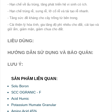
- Hạn chế về ấu trùng, tăng phát triển hệ vi sinh có ích.
- Hạn chế trùng rễ, sưng rễ, lỡ cổ rễ và tái tạo rễ nhanh.
- Tăng sức đề kháng cho cây trồng từ bên trong.
- Cải thiện lý hóa tính, gia tăng độ phì nhiêu cho đất, cải tạo và
giữ ẩm, giảm mặn, giảm chua cho đất.
LIỀU DÙNG:
HƯỚNG DẪN SỬ DỤNG VÀ BẢO QUẢN:
LƯU Ý:
SẢN PHẨM LIÊN QUAN:
Solu Boron
SCC OGRANIC - F
Acid Humic
Potassium Humate Granular
Amino Acid 45%