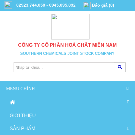
02923.744.050 - 0945.095.092
Báo giá
(
0
)
CÔNG TY CỔ PHẦN HOÁ CHẤT MIỀN NAM
SOUTHERN CHEMICALS JOINT STOCK COMPANY
MENU CHÍNH
GIỚI THIỆU
SẢN PHẨM