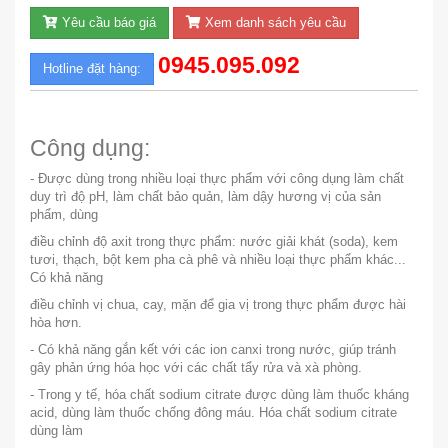
Yêu cầu báo giá
Xem danh sách yêu cầu
0945.095.092
Hotline đặt hàng:
Công dụng:
- Được dùng trong nhiều loại thực phẩm với công dụng làm chất
duy trì độ pH, làm chất bảo quản, làm dậy hương vị của sản
phẩm, dùng
điều chỉnh độ axit trong thực phẩm: nước giải khát (soda), kem
tươi, thạch, bột kem pha cà phê và nhiều loại thực phẩm khác...
Có khả năng
điều chỉnh vị chua, cay, mặn để gia vị trong thực phẩm được hài
hòa hơn.
- Có khả năng gắn kết với các ion canxi trong nước, giúp tránh
gây phản ứng hóa học với các chất tẩy rửa và xà phòng.
- Trong y tế, hóa chất sodium citrate được dùng làm thuốc kháng
acid, dùng làm thuốc chống đông máu. Hóa chất sodium citrate
dùng làm