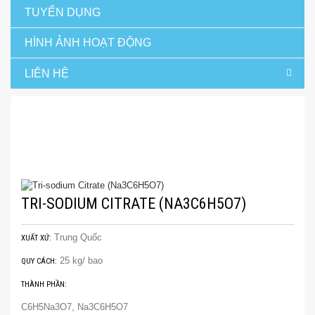
TUYỂN DỤNG
HÌNH ẢNH HOẠT ĐỘNG
LIÊN HỆ
Trang chủ
Hàng thực phẩm
Phụ gia thực phẩm
Tri-sodium Citrate
(Na3C6H5O7)
TRI-SODIUM CITRATE (NA3C6H5O7)
Trung Quốc
XUẤT XỨ:
25 kg/ bao
QUY CÁCH:
THÀNH PHẦN:
C6H5Na3O7, Na3C6H5O7