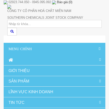
02923.744.050 - 0945.095.092
Báo giá
(
0
)
CÔNG TY CỔ PHẦN HOÁ CHẤT MIỀN NAM
SOUTHERN CHEMICALS JOINT STOCK COMPANY
MENU CHÍNH
GIỚI THIỆU
SẢN PHẨM
LĨNH VỰC KINH DOANH
TIN TỨC