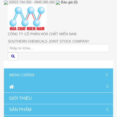
02923.744.050 - 0945.095.092
Báo giá
(
0
)
CÔNG TY CỔ PHẦN HOÁ CHẤT MIỀN NAM
SOUTHERN CHEMICALS JOINT STOCK COMPANY
MENU CHÍNH
GIỚI THIỆU
SẢN PHẨM