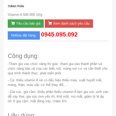
THÀNH PHẦN:
Vitamin A 500.000 UI/g
Yêu cầu báo giá
Xem danh sách yêu cầu
0945.095.092
Hotline đặt hàng:
Công dụng:
-Tham gia vào chức năng thị giác, tham gia vào thành phần và
chức năng bảo vệ của các biểu mô, màng sợi cơ và cần thiết cho
quá trình thành thục, phát triển phôi.
- Cá: thiếu vitamin A sẽ có dấu hiệu thiếu máu, xuất huyết mắt,
mang, thận, màu sắc cơ thể thay đổi,…
- Gia súc, gia cầm: khẩu phần thiếu vitamin A làm gia súc sinh sản
dễ sảy thai, gia súc non yếu ớt, khô mắt, mù mắt, giảm tỷ lệ ấp
nở ở gia cầm, mắt đóng vảy, chậm lớn
Liều dùng: