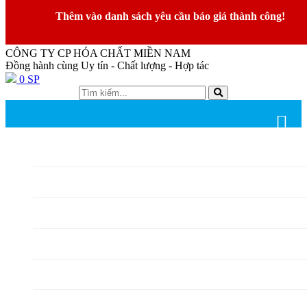
02923 744 050
0945 095 092
Thêm vào danh sách yêu cầu báo giá thành công!
CÔNG TY CP HÓA CHẤT MIỀN NAM
Đồng hành cùng Uy tín - Chất lượng - Hợp tác
0
SP
TRANG CHỦ
GIỚI THIỆU
SẢN PHẨM
LĨNH VỰC KINH DOANH
TIN TỨC