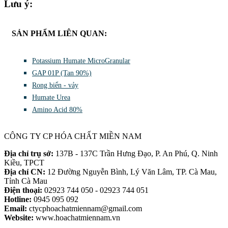
Lưu ý:
SẢN PHẨM LIÊN QUAN:
Potassium Humate MicroGranular
GAP 01P (Tan 90%)
Rong biển - vảy
Humate Urea
Amino Acid 80%
CÔNG TY CP HÓA CHẤT MIỀN NAM
Địa chỉ trụ sở:
137B - 137C Trần Hưng Đạo, P. An Phú, Q. Ninh
Kiều, TPCT
Địa chỉ CN:
12 Đường Nguyễn Bình, Lý Văn Lâm, TP. Cà Mau,
Tỉnh Cà Mau
Điện thoại:
02923 744 050 - 02923 744 051
Hotline:
0945 095 092
Email:
ctycphoachatmiennam@gmail.com
Website:
www.hoachatmiennam.vn