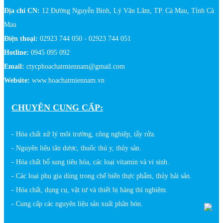
Địa chỉ CN:
12 Đường Nguyễn Bình, Lý Văn Lâm, TP. Cà Mau, Tỉnh Cà
Mau
Điện thoại:
02923 744 050 - 02923 744 051
Hotline:
0945 095 092
Email:
ctycphoachatmiennam@gmail.com
Website:
www.hoachatmiennam.vn
CHUYÊN CUNG CẤP:
- Hóa chất xử lý môi trường, công nghiệp, tẩy rửa.
- Nguyên liệu tân dược, thuốc thú y, thủy sản.
- Hóa chất bổ sung tiêu hóa, các loại vitamin và vi sinh.
- Các loại phụ gia dùng trong chế biến thực phẩm, thủy hải sản.
- Hóa chất, dụng cụ, vật tư và thiết bị hàng thí nghiệm.
- Cung cấp các nguyên liệu sản xuất phân bón.