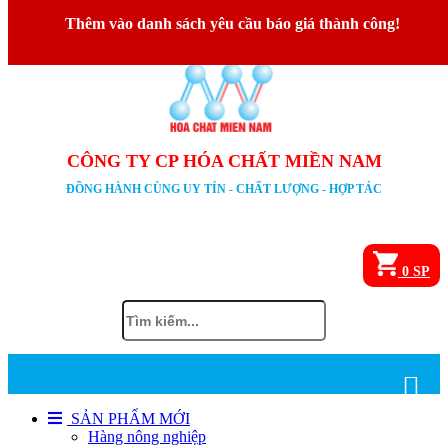
Thêm vào danh sách yêu cầu báo giá thành công!
02923 744 050
0945 095 092
CÔNG TY CP HÓA CHẤT MIỀN NAM
ĐỒNG HÀNH CÙNG UY TÍN - CHẤT LƯỢNG - HỢP TÁC
0
SP
SẢN PHẨM MỚI
Hàng nông nghiệp