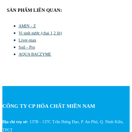
SẢN PHẨM LIÊN QUAN:
AMIN - Z
Vi sinh nước (chai 1,2 lít)
Liver-max
Soil - Pro
AQUA BACZYME
CÔNG TY CP HÓA CHẤT MIỀN NAM
Địa chỉ trụ sở:
137B - 137C Trần Hưng Đạo, P. An Phú, Q. Ninh Kiều,
TPCT