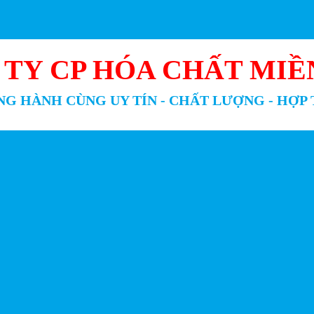
 TY CP HÓA CHẤT MIỀ
G HÀNH CÙNG UY TÍN - CHẤT LƯỢNG - HỢP