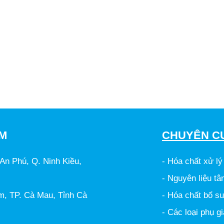
AM
CHUYÊN C
An Phú, Q. Ninh Kiều,
- Hóa chất xử lý
- Nguyên liệu tâ
, TP. Cà Mau, Tỉnh Cà
- Hóa chất bổ sun
- Các loại phụ g