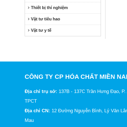
Thiết bị thí nghiệm
Vật tư tiêu hao
Vật tư y tế
CÔNG TY CP HÓA CHẤT MIỀN N
Địa chỉ trụ sở:
137B - 137C Trần Hưng Đạo, P. 
TPCT
Địa chỉ CN:
12 Đường Nguyễn Bình, Lý Văn Lâm
Mau