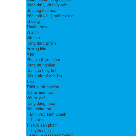
Hàng thú y và thủy sản
Bổ sung tiêu hóa
Hóa chất xử lý môi trường
Khoáng
Thuốc thú y
Vi sinh
Vitamin
Hàng thực phẩm
Hương liệu
Màu
Phụ gia thực phẩm
Hàng thí nghiệm
Dụng cụ thủy tinh
Hóa chất thí nghiệm
Test
Thiết bị thí nghiệm
Vật tư tiêu hao
Vật tư y tế
Hàng đang nhập
Sản phẩm mới
Lĩnh vực kinh doanh
Tin tức
Tin tức sản phẩm
Tuyển dụng