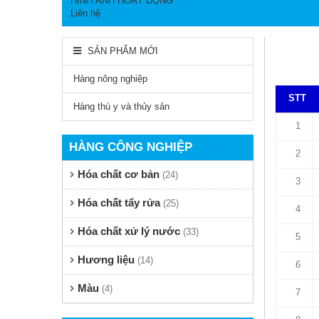
HÌNH ẢNH HOẠT ĐỘNG
Liên hệ
TRANG 
SẢN PHẨM MỚI
Hàng nông nghiệp
STT
Hàng thú y và thủy sản
1
HÀNG CÔNG NGHIỆP
2
Hóa chất cơ bản
(24)
3
Hóa chất tẩy rửa
(25)
4
Hóa chất xử lý nước
(33)
5
Hương liệu
(14)
6
Màu
(4)
7