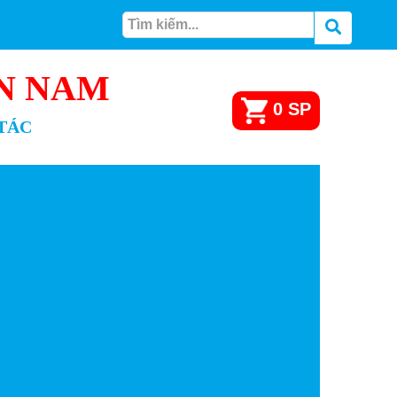
N NAM
0
SP
 TÁC