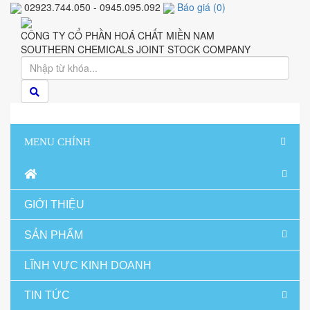
02923.744.050 - 0945.095.092
Báo giá
(
0
)
CÔNG TY CỔ PHẦN HOÁ CHẤT MIỀN NAM
SOUTHERN CHEMICALS JOINT STOCK COMPANY
MENU CHÍNH
GIỚI THIỆU
SẢN PHẨM
LĨNH VỰC KINH DOANH
TIN TỨC